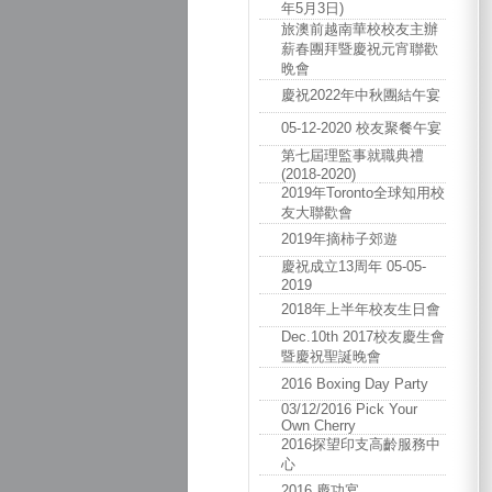
年5月3日)
旅澳前越南華校校友主辦
薪春團拜暨慶祝元宵聯歡
晩會
慶祝2022年中秋團結午宴
05-12-2020 校友聚餐午宴
第七屆理監事就職典禮
(2018-2020)
2019年Toronto全球知用校
友大聯歡會
2019年摘柿子郊遊
慶祝成立13周年 05-05-
2019
2018年上半年校友生日會
Dec.10th 2017校友慶生會
暨慶祝聖誕晚會
2016 Boxing Day Party
03/12/2016 Pick Your
Own Cherry
2016探望印支高齡服務中
心
2016 慶功宴