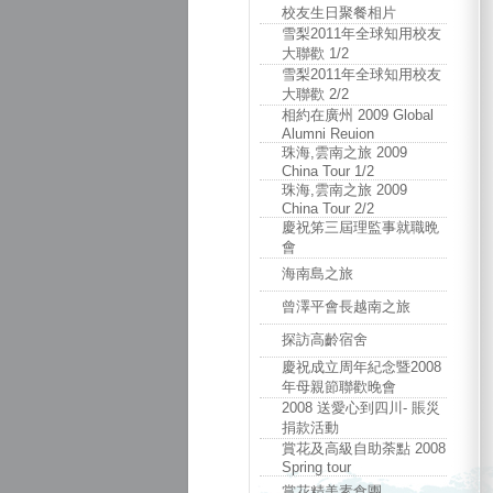
校友生日聚餐相片
雪梨2011年全球知用校友
大聯歡 1/2
雪梨2011年全球知用校友
大聯歡 2/2
相約在廣州 2009 Global
Alumni Reuion
珠海,雲南之旅 2009
China Tour 1/2
珠海,雲南之旅 2009
China Tour 2/2
慶祝笫三屆理監事就職晩
會
海南島之旅
曾澤平會長越南之旅
探訪高齡宿舍
慶祝成立周年紀念暨2008
年母親節聯歡晚會
2008 送愛心到四川- 賬災
捐款活動
賞花及高級自助荼點 2008
Spring tour
賞花精美素食團