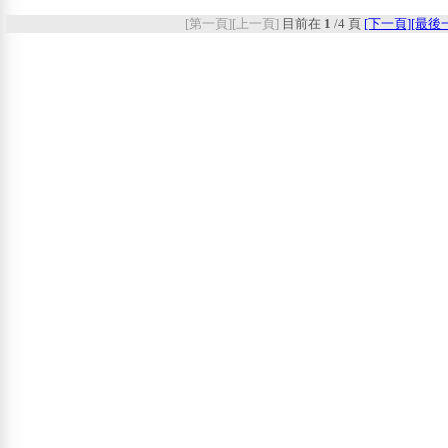
[第一頁]
[上一頁]
目前在
1
/
4
頁
[下一頁]
[最後